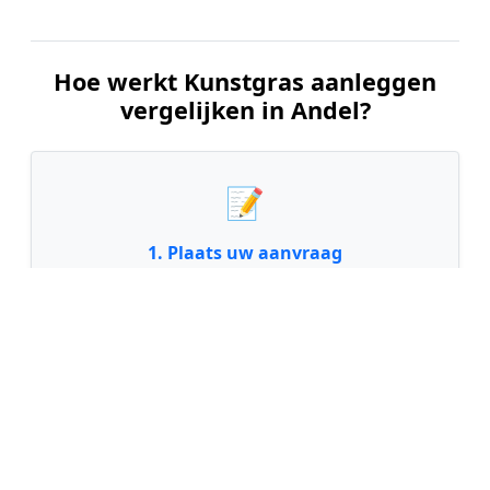
Hoe werkt Kunstgras aanleggen
vergelijken in Andel?
📝
1. Plaats uw aanvraag
Vul uw wensen in en beschrijf kort uw tuin en
gewenste kunstgrastype. Dit is 100% gratis en
vrijblijvend.
🤝