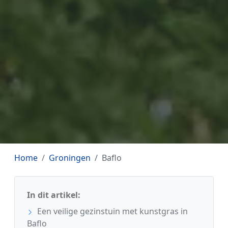
Home
Groningen
Baflo
In dit artikel:
Een veilige gezinstuin met kunstgras in
Baflo