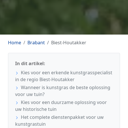
Home
Brabant
Biest-Houtakker
In dit artikel:
Kies voor een erkende kunstgrasspecialist
in de regio Biest-Houtakker
Wanneer is kunstgras de beste oplossing
voor uw tuin?
Kies voor een duurzame oplossing voor
uw historische tuin
Het complete dienstenpakket voor uw
kunstgrastuin