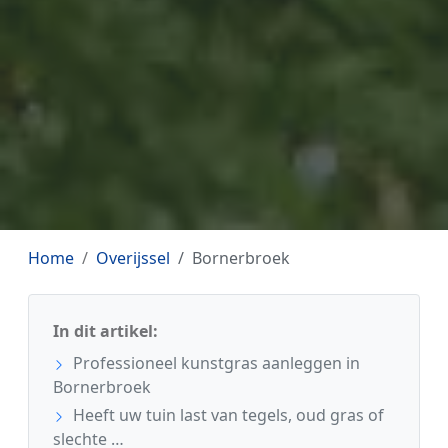
Home
Overijssel
Bornerbroek
In dit artikel:
Professioneel kunstgras aanleggen in
Bornerbroek
Heeft uw tuin last van tegels, oud gras of
slechte …