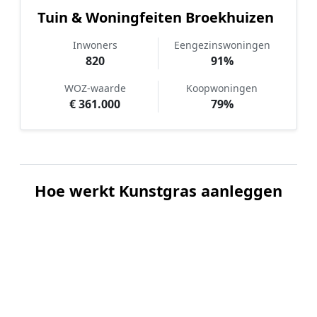
Tuin & Woningfeiten Broekhuizen
Inwoners
Eengezinswoningen
820
91%
WOZ-waarde
Koopwoningen
€ 361.000
79%
Hoe werkt Kunstgras aanleggen
vergelijken in Broekhuizen?
📝
1. Plaats uw aanvraag