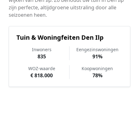
zijn perfecte, altijdgroene uitstraling door alle
seizoenen heen.
Tuin & Woningfeiten Den Ilp
Inwoners
Eengezinswoningen
835
91%
WOZ-waarde
Koopwoningen
€ 818.000
78%
Hoe werkt Kunstgras aanleggen
vergelijken in Den Ilp?