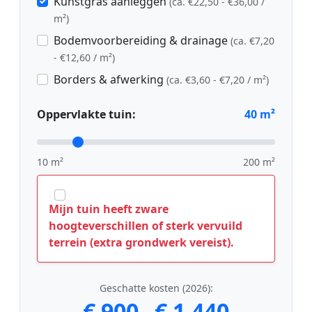
Kunstgras aanleggen
(ca. €22,50 - €36,00 /
m²)
Bodemvoorbereiding & drainage
(ca. €7,20
- €12,60 / m²)
Borders & afwerking
(ca. €3,60 - €7,20 / m²)
Oppervlakte tuin:
40
m²
10 m²
200 m²
Mijn tuin heeft zware
hoogteverschillen of sterk vervuild
terrein (extra grondwerk vereist).
Geschatte kosten (2026):
€ 900
€ 1.440