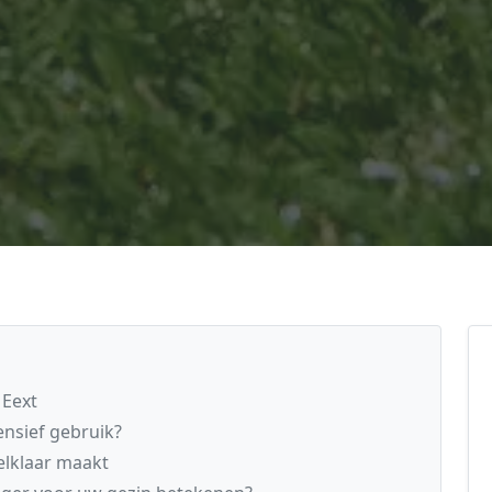
 Eext
ensief gebruik?
elklaar maakt