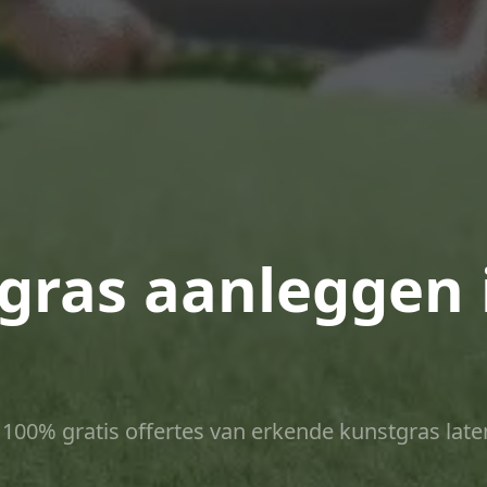
tgras aanleggen 
ct 100% gratis offertes van erkende kunstgras late