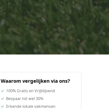
Waarom vergelijken via ons?
✓
100% Gratis en Vrijblijvend
✓
Bespaar tot wel 30%
✓
Erkende lokale vakmensen