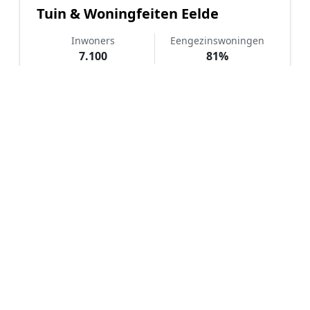
Tuin & Woningfeiten Eelde
Inwoners
Eengezinswoningen
7.100
81%
WOZ-waarde
Koopwoningen
€ 387.000
70%
Hoe werkt Kunstgras aanleggen
vergelijken in Eelde?
📝
1. Plaats uw aanvraag