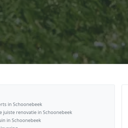
rts in Schoonebeek
 juiste renovatie in Schoonebeek
uin in Schoonebeek