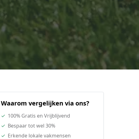
Waarom vergelijken via ons?
✓
100% Gratis en Vrijblijvend
✓
Bespaar tot wel 30%
✓
Erkende lokale vakmensen