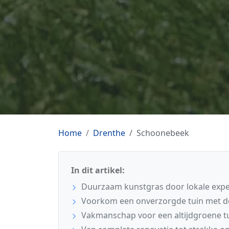
Home
Drenthe
Schoonebeek
In dit artikel:
Duurzaam kunstgras door lokale expe
Voorkom een onverzorgde tuin met de
Vakmanschap voor een altijdgroene t