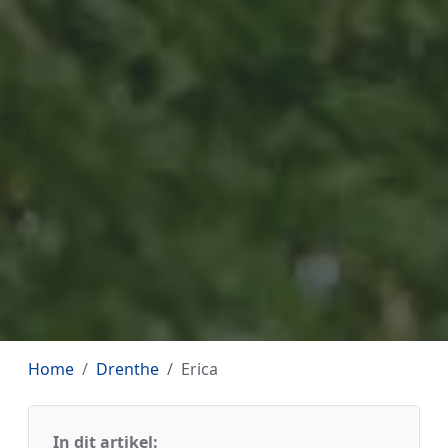
Home
Drenthe
Erica
In dit artikel: