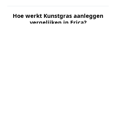
Hoe werkt Kunstgras aanleggen
vergelijken in Erica?
📝
1. Plaats uw aanvraag
Vul uw wensen in en beschrijf kort uw tuin en
gewenste kunstgrastype. Dit is 100% gratis en
vrijblijvend.
🤝
2. Ontvang offertes