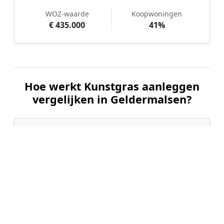
WOZ-waarde
Koopwoningen
€ 435.000
41%
Hoe werkt Kunstgras aanleggen
vergelijken in Geldermalsen?
📝
1. Plaats uw aanvraag
Vul uw wensen in en beschrijf kort uw tuin en
gewenste kunstgrastype. Dit is 100% gratis en
vrijblijvend.