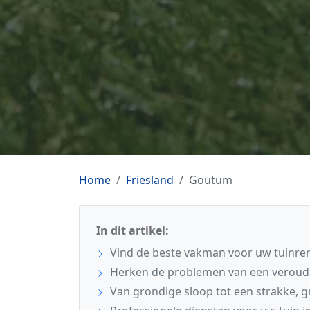
Home
Friesland
Goutum
In dit artikel:
Vind de beste vakman voor uw tuinre
Herken de problemen van een veroud
Van grondige sloop tot een strakke, 