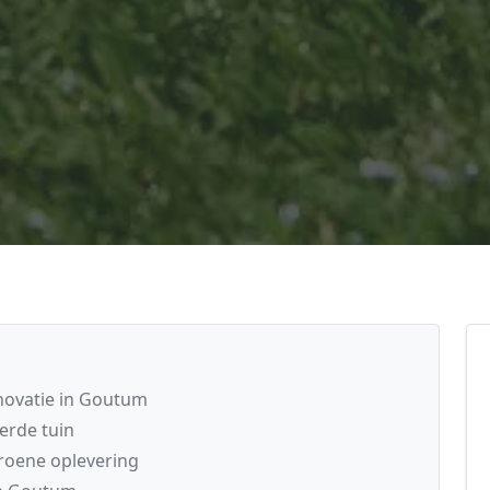
novatie in Goutum
erde tuin
groene oplevering