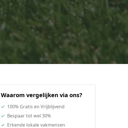
Waarom vergelijken via ons?
✓
100% Gratis en Vrijblijvend
✓
Bespaar tot wel 30%
✓
Erkende lokale vakmensen