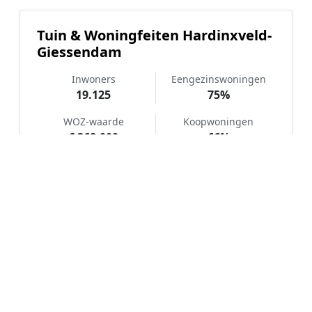
Tuin & Woningfeiten Hardinxveld-
Giessendam
Inwoners
Eengezinswoningen
19.125
75%
WOZ-waarde
Koopwoningen
€ 368.000
66%
Hoe werkt Kunstgras aanleggen
vergelijken in Hardinxveld-
Giessendam?