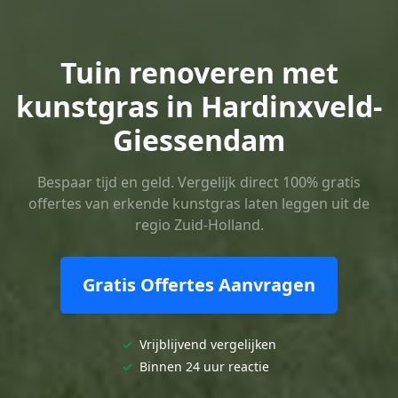
Tuin renoveren met
kunstgras in Hardinxveld-
Giessendam
Bespaar tijd en geld. Vergelijk direct 100% gratis
offertes van erkende kunstgras laten leggen uit de
regio Zuid-Holland.
Gratis Offertes Aanvragen
✓
Vrijblijvend vergelijken
✓
Binnen 24 uur reactie