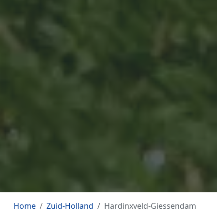
Home
Zuid-Holland
Hardinxveld-Giessendam