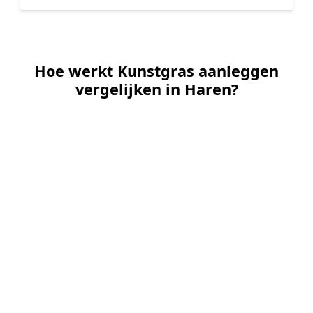
Hoe werkt Kunstgras aanleggen
vergelijken in Haren?
📝
1. Plaats uw aanvraag
Vul uw wensen in en beschrijf kort uw tuin en
gewenste kunstgrastype. Dit is 100% gratis en
vrijblijvend.
🤝