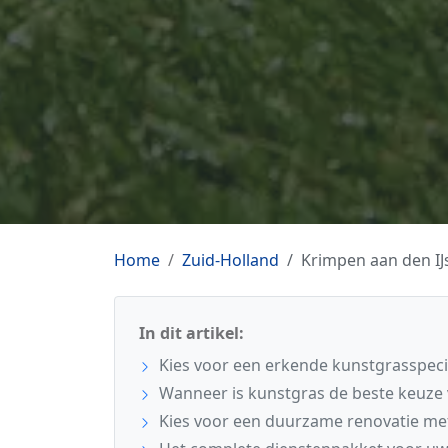
Home
Zuid-Holland
Krimpen aan den IJ
In dit artikel:
Kies voor een erkende kunstgrasspecia
Wanneer is kunstgras de beste keuze 
Kies voor een duurzame renovatie met