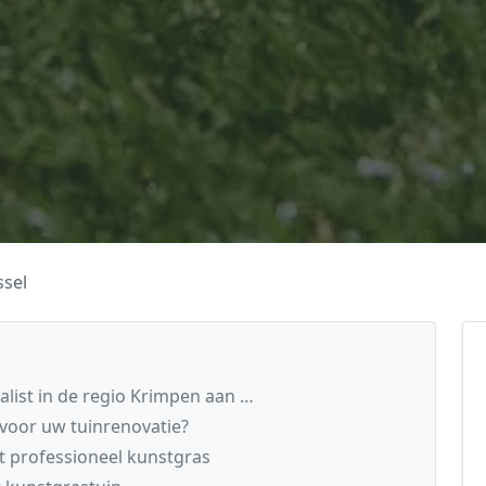
ssel
list in de regio Krimpen aan …
voor uw tuinrenovatie?
 professioneel kunstgras