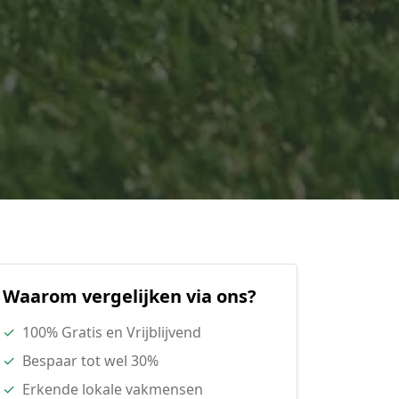
Waarom vergelijken via ons?
✓
100% Gratis en Vrijblijvend
✓
Bespaar tot wel 30%
✓
Erkende lokale vakmensen