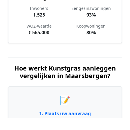
Inwoners
Eengezinswoningen
1.525
93%
WOZ-waarde
Koopwoningen
€ 565.000
80%
Hoe werkt Kunstgras aanleggen
vergelijken in Maarsbergen?
📝
1. Plaats uw aanvraag
Vul uw wensen in en beschrijf kort uw tuin en
gewenste kunstgrastype. Dit is 100% gratis en