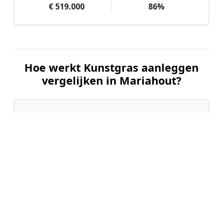
€ 519.000
86%
Hoe werkt Kunstgras aanleggen
vergelijken in Mariahout?
📝
1. Plaats uw aanvraag
Vul uw wensen in en beschrijf kort uw tuin en
gewenste kunstgrastype. Dit is 100% gratis en
vrijblijvend.