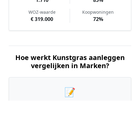
1.710
85%
WOZ-waarde
Koopwoningen
€ 319.000
72%
Hoe werkt Kunstgras aanleggen
vergelijken in Marken?
📝
1. Plaats uw aanvraag
Vul uw wensen in en beschrijf kort uw tuin en
gewenste kunstgrastype. Dit is 100% gratis en
vrijblijvend.