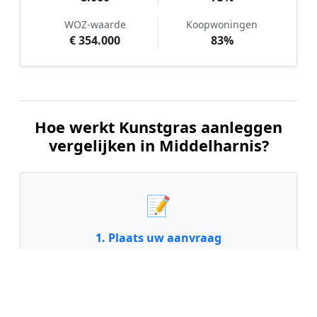
WOZ-waarde
Koopwoningen
€ 354.000
83%
Hoe werkt Kunstgras aanleggen
vergelijken in Middelharnis?
📝
1. Plaats uw aanvraag
Vul uw wensen in en beschrijf kort uw tuin en
gewenste kunstgrastype. Dit is 100% gratis en
vrijblijvend.