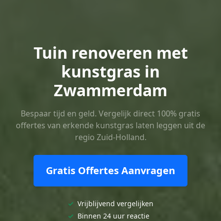
Tuin renoveren met
kunstgras in
Zwammerdam
Bespaar tijd en geld. Vergelijk direct 100% gratis
offertes van erkende kunstgras laten leggen uit de
regio Zuid-Holland.
Gratis Offertes Aanvragen
✓
Vrijblijvend vergelijken
✓
Binnen 24 uur reactie