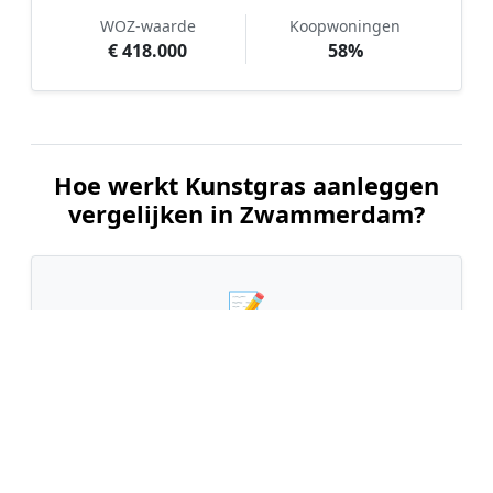
WOZ-waarde
Koopwoningen
€ 418.000
58%
Hoe werkt Kunstgras aanleggen
vergelijken in Zwammerdam?
📝
1. Plaats uw aanvraag
Vul uw wensen in en beschrijf kort uw tuin en
gewenste kunstgrastype. Dit is 100% gratis en
vrijblijvend.