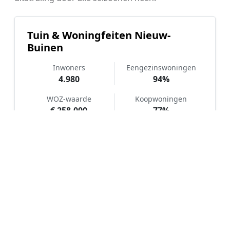
Tuin & Woningfeiten Nieuw-
Buinen
Inwoners
Eengezinswoningen
4.980
94%
WOZ-waarde
Koopwoningen
€ 258.000
77%
Hoe werkt Kunstgras aanleggen
vergelijken in Nieuw-Buinen?
📝