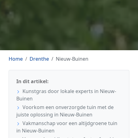
Home
Drenthe
Nieuw-Buinen
In dit artikel:
Kunstgras door lokale experts in Nieuw-
Buinen
Voorkom een onverzorgde tuin met de
juiste oplossing in Nieuw-Buinen
Vakmanschap voor een altijdgroene tuin
in Nieuw-Buinen