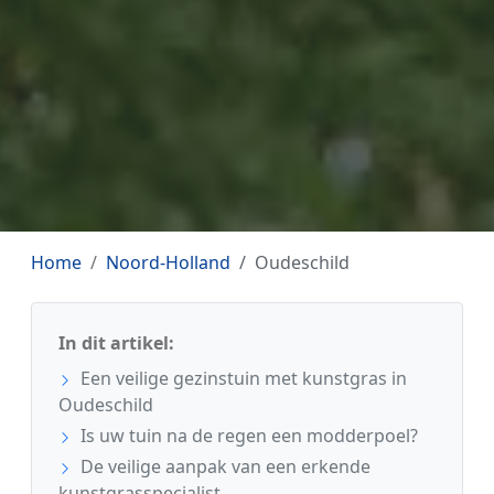
Home
Noord-Holland
Oudeschild
In dit artikel:
Een veilige gezinstuin met kunstgras in
Oudeschild
Is uw tuin na de regen een modderpoel?
De veilige aanpak van een erkende
kunstgrasspecialist