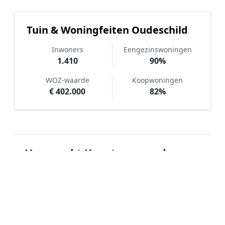
Tuin & Woningfeiten Oudeschild
Inwoners
Eengezinswoningen
1.410
90%
WOZ-waarde
Koopwoningen
€ 402.000
82%
Hoe werkt Kunstgras aanleggen
vergelijken in Oudeschild?
📝