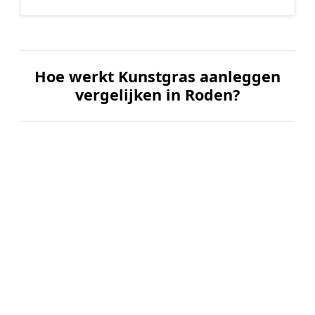
Hoe werkt Kunstgras aanleggen
vergelijken in Roden?
📝
1. Plaats uw aanvraag
Vul uw wensen in en beschrijf kort uw tuin en
gewenste kunstgrastype. Dit is 100% gratis en
vrijblijvend.
🤝