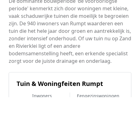
De dominante bouwperiode 'de vooroorlogse
periode' kenmerkt zich door woningen met kleine,
vaak schaduwrijke tuinen die moeilijk te begroeien
zijn. De 940 inwoners van Rumpt waarderen een
tuin die het hele jaar door groen en aantrekkelijk is,
zonder intensief onderhoud. Of uw tuin nu op Zand
en Rivierklei ligt of een andere
bodemsamenstelling heeft, een erkende specialist
zorgt voor de juiste drainage en onderlaag.
Tuin & Woningfeiten Rumpt
Inwoners
Eengezinswoningen
940
88%
WOZ-waarde
Koopwoningen
€ 546.000
77%