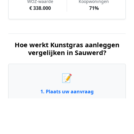
WOZ-waarde
Koopwoningen
€ 338.000
71%
Hoe werkt Kunstgras aanleggen
vergelijken in Sauwerd?
📝
1. Plaats uw aanvraag
Vul uw wensen in en beschrijf kort uw tuin en
gewenste kunstgrastype. Dit is 100% gratis en
vrijblijvend.