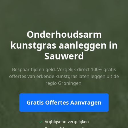
Onderhoudsarm
kunstgras aanleggen in
Sauwerd
Bespaar tijd en geld. Vergelijk direct 100% gratis
offertes van erkende kunstgras laten leggen uit de
regio Groningen.
Gratis Offertes Aanvragen
✓
Vrijblijvend vergelijken