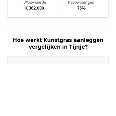
WOZ-waarde
Koopwoningen
€ 362.000
75%
Hoe werkt Kunstgras aanleggen
vergelijken in Tijnje?
📝
1. Plaats uw aanvraag
Vul uw wensen in en beschrijf kort uw tuin en
gewenste kunstgrastype. Dit is 100% gratis en
vrijblijvend.