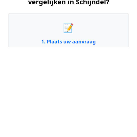
vergelijken in Schijndel?
📝
1. Plaats uw aanvraag
Vul uw wensen in en beschrijf kort uw tuin en
gewenste kunstgrastype. Dit is 100% gratis en
vrijblijvend.
🤝
2. Ontvang offertes
Kom in contact met maximaal 3 erkende en
gecontroleerde kunstgrasleggers uit regio
Schijndel.