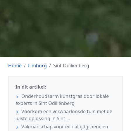
Home
Limburg
Sint Odiliënberg
In dit artikel:
Onderhoudsarm kunstgras door lokale
experts in Sint Odiliënberg
Voorkom een verwaarloosde tuin met de
juiste oplossing in Sint …
Vakmanschap voor een altijdgroene en