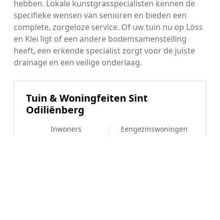
hebben. Lokale kunstgrasspecialisten kennen de
specifieke wensen van senioren en bieden een
complete, zorgeloze service. Of uw tuin nu op Löss
en Klei ligt of een andere bodemsamenstelling
heeft, een erkende specialist zorgt voor de juiste
drainage en een veilige onderlaag.
Tuin & Woningfeiten Sint
Odiliënberg
Inwoners
Eengezinswoningen
3.425
87%
WOZ-waarde
Koopwoningen
€ 326.000
71%