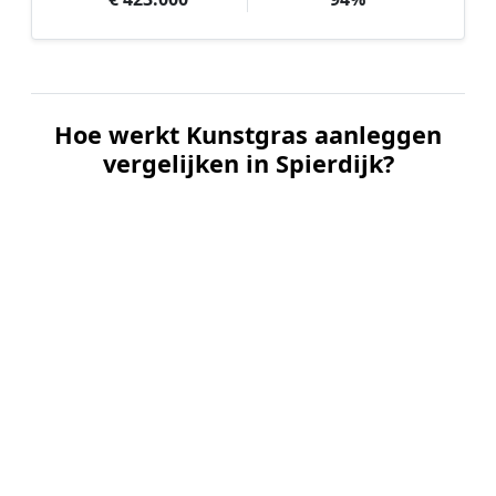
Hoe werkt Kunstgras aanleggen
vergelijken in Spierdijk?
📝
1. Plaats uw aanvraag
Vul uw wensen in en beschrijf kort uw tuin en
gewenste kunstgrastype. Dit is 100% gratis en
vrijblijvend.