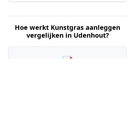
Hoe werkt Kunstgras aanleggen
vergelijken in Udenhout?
📝
1. Plaats uw aanvraag
Vul uw wensen in en beschrijf kort uw tuin en
gewenste kunstgrastype. Dit is 100% gratis en
vrijblijvend.
🤝