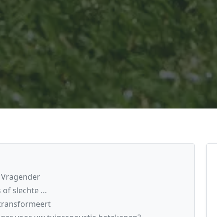
n Vragender
 of slechte …
transformeert