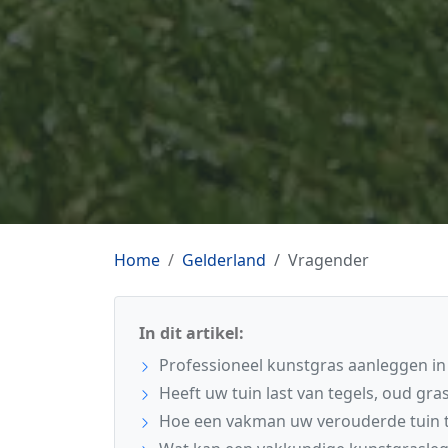
Home
Gelderland
Vragender
In dit artikel:
Professioneel kunstgras aanleggen i
Heeft uw tuin last van tegels, oud gras
Hoe een vakman uw verouderde tuin 