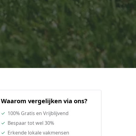
Waarom vergelijken via ons?
✓
100% Gratis en Vrijblijvend
✓
Bespaar tot wel 30%
✓
Erkende lokale vakmensen