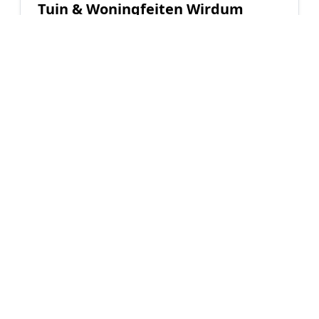
Tuin & Woningfeiten Wirdum
Inwoners
Eengezinswoningen
1.150
98%
WOZ-waarde
Koopwoningen
€ 309.000
70%
Hoe werkt Kunstgras aanleggen
vergelijken in Wirdum?
📝
1. Plaats uw aanvraag
Vul uw wensen in en beschrijf kort uw tuin en