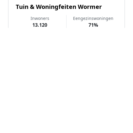
Tuin & Woningfeiten Wormer
Inwoners
Eengezinswoningen
13.120
71%
WOZ-waarde
Koopwoningen
€ 410.000
60%
Hoe werkt Kunstgras aanleggen
vergelijken in Wormer?
📝
1. Plaats uw aanvraag