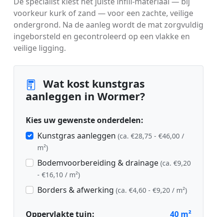
De specialist kiest het juiste infill-materiaal — bij
voorkeur kurk of zand — voor een zachte, veilige
ondergrond. Na de aanleg wordt de mat zorgvuldig
ingeborsteld en gecontroleerd op een vlakke en
veilige ligging.
Wat kost kunstgras
aanleggen in Wormer?
Kies uw gewenste onderdelen:
Kunstgras aanleggen
(ca. €28,75 - €46,00 /
m²)
Bodemvoorbereiding & drainage
(ca. €9,20
- €16,10 / m²)
Borders & afwerking
(ca. €4,60 - €9,20 / m²)
Oppervlakte tuin:
40
m²