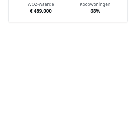
WOZ-waarde
Koopwoningen
€ 489.000
68%
Hoe werkt Kunstgras aanleggen
vergelijken in Woubrugge?
📝
1. Plaats uw aanvraag
Vul uw wensen in en beschrijf kort uw tuin en
gewenste kunstgrastype. Dit is 100% gratis en
vrijblijvend.