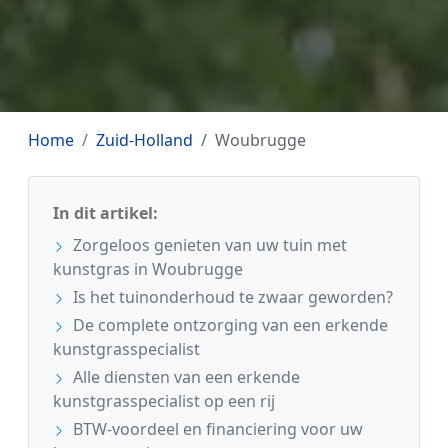
Home
Zuid-Holland
Woubrugge
In dit artikel:
Zorgeloos genieten van uw tuin met
kunstgras in Woubrugge
Is het tuinonderhoud te zwaar geworden?
De complete ontzorging van een erkende
kunstgrasspecialist
Alle diensten van een erkende
kunstgrasspecialist op een rij
BTW-voordeel en financiering voor uw