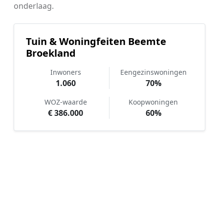
onderlaag.
Tuin & Woningfeiten Beemte
Broekland
Inwoners
Eengezinswoningen
1.060
70%
WOZ-waarde
Koopwoningen
€ 386.000
60%
Hoe werkt Kunstgras aanleggen
vergelijken in Beemte Broekland?