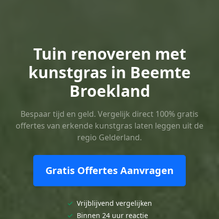
Tuin renoveren met
kunstgras in Beemte
Broekland
Bespaar tijd en geld. Vergelijk direct 100% gratis
offertes van erkende kunstgras laten leggen uit de
regio Gelderland.
Gratis Offertes Aanvragen
✓
Vrijblijvend vergelijken
✓
Binnen 24 uur reactie