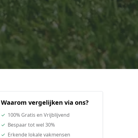
Waarom vergelijken via ons?
✓
100% Gratis en Vrijblijvend
✓
Bespaar tot wel 30%
✓
Erkende lokale vakmensen