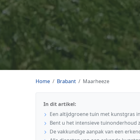
Home
Brabant
Maarheeze
In dit artikel:
Een altijdgroene tuin met kunstgras 
Bent u het intensieve tuinonderhoud 
De vakkundige aanpak van een erkend