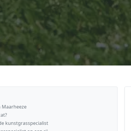
in Maarheeze
zat?
e kunstgrasspecialist