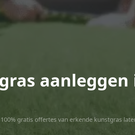
tgras aanleggen 
ct 100% gratis offertes van erkende kunstgras late