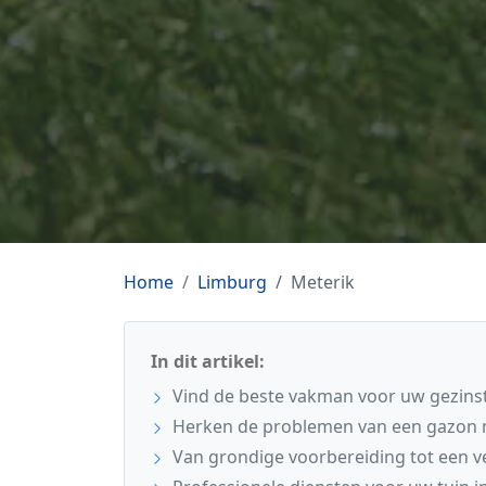
Home
Limburg
Meterik
In dit artikel:
Vind de beste vakman voor uw gezinst
Herken de problemen van een gazon 
Van grondige voorbereiding tot een ve