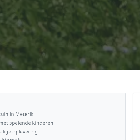
uin in Meterik
met spelende kinderen
ilige oplevering