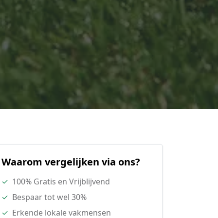
Waarom vergelijken via ons?
✓
100% Gratis en Vrijblijvend
✓
Bespaar tot wel 30%
✓
Erkende lokale vakmensen