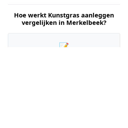
Hoe werkt Kunstgras aanleggen
vergelijken in Merkelbeek?
📝
1. Plaats uw aanvraag
Vul uw wensen in en beschrijf kort uw tuin en
gewenste kunstgrastype. Dit is 100% gratis en
vrijblijvend.
🤝
2. Ontvang offertes