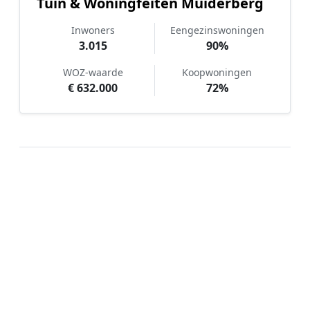
Tuin & Woningfeiten Muiderberg
Inwoners
Eengezinswoningen
3.015
90%
WOZ-waarde
Koopwoningen
€ 632.000
72%
Hoe werkt Kunstgras aanleggen
vergelijken in Muiderberg?
📝
1. Plaats uw aanvraag
Vul uw wensen in en beschrijf kort uw tuin en