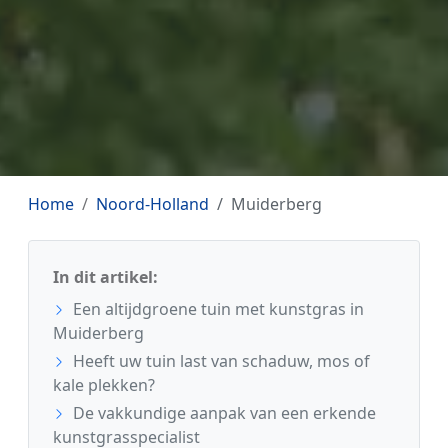
Home
Noord-Holland
Muiderberg
In dit artikel:
Een altijdgroene tuin met kunstgras in
Muiderberg
Heeft uw tuin last van schaduw, mos of
kale plekken?
De vakkundige aanpak van een erkende
kunstgrasspecialist