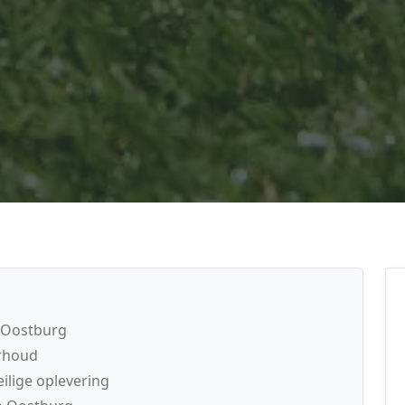
n Oostburg
erhoud
ilige oplevering