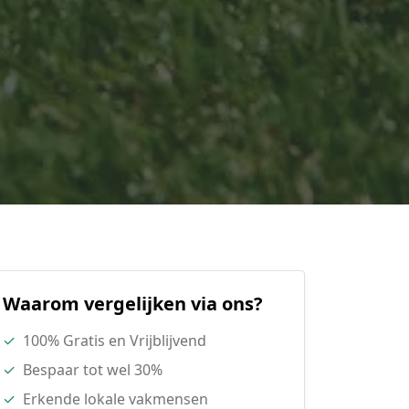
Waarom vergelijken via ons?
✓
100% Gratis en Vrijblijvend
✓
Bespaar tot wel 30%
✓
Erkende lokale vakmensen