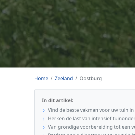
Home
Zeeland
Oostburg
In dit artikel:
Vind de beste vakman voor uw tuin i
Herken de last van intensief tuinond
Van grondige voorbereiding tot een ve