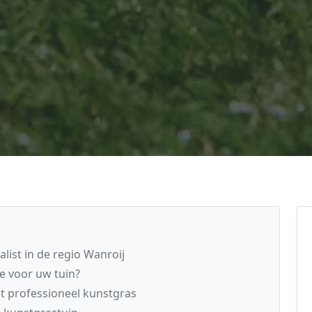
list in de regio Wanroij
e voor uw tuin?
t professioneel kunstgras