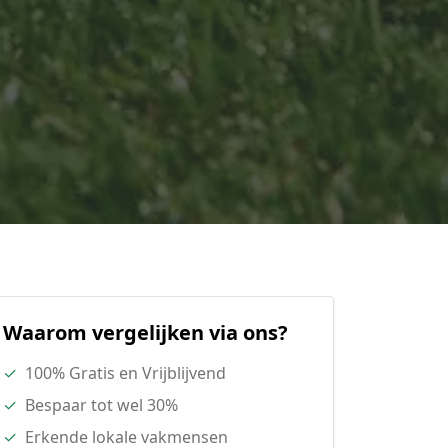
Waarom vergelijken via ons?
✓
100% Gratis en Vrijblijvend
✓
Bespaar tot wel 30%
✓
Erkende lokale vakmensen