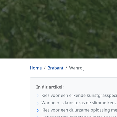
Home
Brabant
Wanroij
In dit artikel:
Kies voor een erkende kunstgrasspecia
Wanneer is kunstgras de slimme keuz
Kies voor een duurzame oplossing me