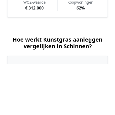
WOZ-waarde
Koopwoningen
€ 312.000
62%
Hoe werkt Kunstgras aanleggen
vergelijken in Schinnen?
📝
1. Plaats uw aanvraag
Vul uw wensen in en beschrijf kort uw tuin en
gewenste kunstgrastype. Dit is 100% gratis en
vrijblijvend.