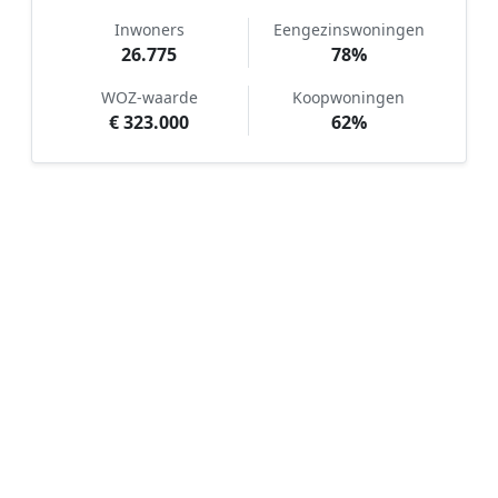
Inwoners
Eengezinswoningen
26.775
78%
WOZ-waarde
Koopwoningen
€ 323.000
62%
Hoe werkt Kunstgras aanleggen
vergelijken in Zevenaar?
📝
1. Plaats uw aanvraag
Vul uw wensen in en beschrijf kort uw tuin en
gewenste kunstgrastype. Dit is 100% gratis en