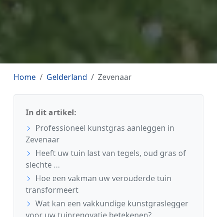
Home
Gelderland
Zevenaar
In dit artikel:
Professioneel kunstgras aanleggen in
Zevenaar
Heeft uw tuin last van tegels, oud gras of
slechte …
Hoe een vakman uw verouderde tuin
transformeert
Wat kan een vakkundige kunstgraslegger
voor uw tuinrenovatie betekenen?