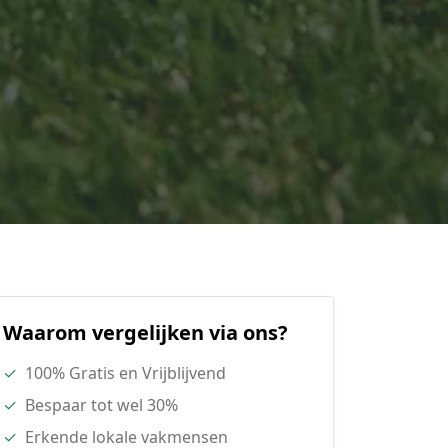
Waarom vergelijken via ons?
✓
100% Gratis en Vrijblijvend
✓
Bespaar tot wel 30%
✓
Erkende lokale vakmensen