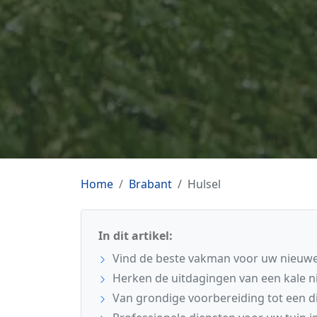
Home
Brabant
Hulsel
In dit artikel:
Vind de beste vakman voor uw nieuwe 
Herken de uitdagingen van een kale 
Van grondige voorbereiding tot een di