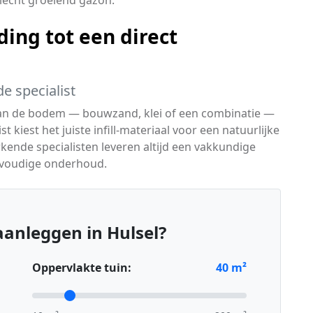
slecht groeiend gazon.
ing tot een direct
e specialist
 van de bodem — bouwzand, klei of een combinatie —
t kiest het juiste infill-materiaal voor een natuurlijke
rkende specialisten leveren altijd een vakkundige
envoudige onderhoud.
anleggen in Hulsel?
Oppervlakte tuin:
40
m²